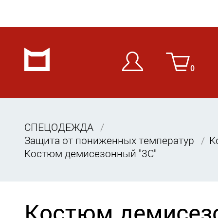
0
СПЕЦОДЕЖДА
Защита от пониженных температур
К
Костюм демисезонный "3C"
Костюм демисез