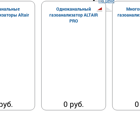
По цене
анальные
Одноканальный
Много
изаторы Altair
газоанализатор ALTAIR
газоанали
PRO
руб.
0 руб.
0