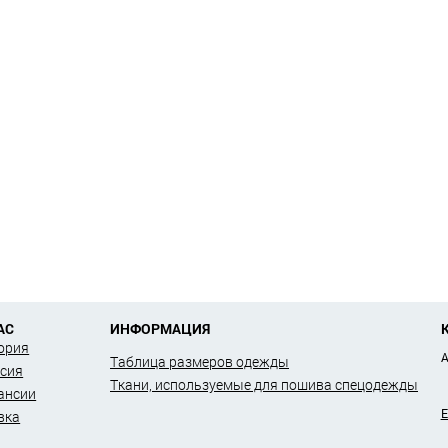
АС
ИНФОРМАЦИЯ
ория
А
Таблица размеров одежды
сия
Ткани, используемые для пошива спецодежды
ансии
E
вка