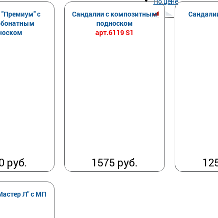
По цене
 "Премиум" с
Сандалии с композитным
Сандалии
рбонатным
подноском
арт.6119 S1
носком
0 руб.
1575 руб.
125
Мастер Л" с МП